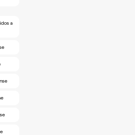
idos a
se
e
ense
se
nse
se