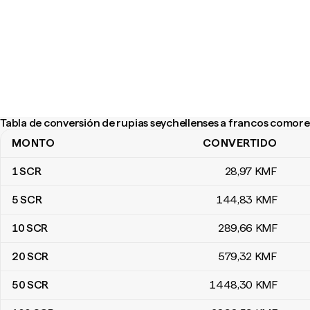
Tabla de conversión de rupias seychellenses a francos comor
MONTO
CONVERTIDO
Tabla de conversión de rupias seychellenses a francos comoren
1
SCR
28
,97
KMF
5
SCR
144
,83
KMF
10
SCR
289
,66
KMF
20
SCR
579
,32
KMF
50
SCR
1448
,30
KMF