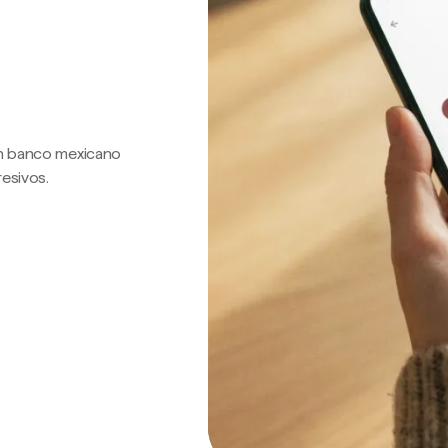
 un banco mexicano
resivos.