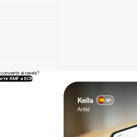
convertir al revés?
rtir KMF a SCR