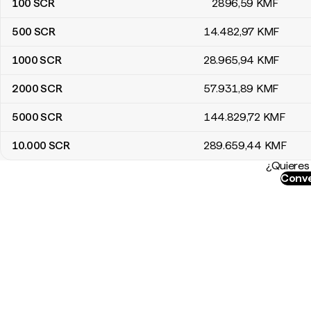
100
SCR
2896
,59
KMF
500
SCR
14.482
,97
KMF
1000
SCR
28.965
,94
KMF
2000
SCR
57.931
,89
KMF
5000
SCR
144.829
,72
KMF
10.000
SCR
289.659
,44
KMF
¿Quieres 
Conve