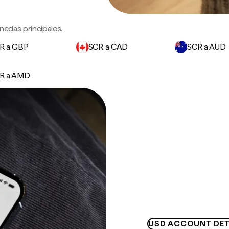
nedas principales.
R a GBP
SCR a CAD
SCR a AUD
R a AMD
USD ACCOUNT DET