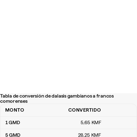
Tabla de conversión de dalasis gambianos a francos
comorenses
MONTO
CONVERTIDO
Tabla de conversión de dalasis gambianos a francos comorense
1
GMD
5
,65
KMF
5
GMD
28
,25
KMF