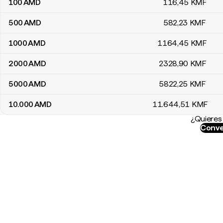
100
AMD
116
,45
KMF
500
AMD
582
,23
KMF
1000
AMD
1164
,45
KMF
2000
AMD
2328
,90
KMF
5000
AMD
5822
,25
KMF
10.000
AMD
11.644
,51
KMF
¿Quieres 
Conve