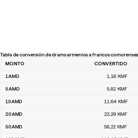
Tabla de conversión de drams armenios a francos comorense
MONTO
CONVERTIDO
Tabla de conversión de drams armenios a francos comorenses
1
AMD
1
,16
KMF
5
AMD
5
,82
KMF
10
AMD
11
,64
KMF
20
AMD
23
,29
KMF
50
AMD
58
,22
KMF