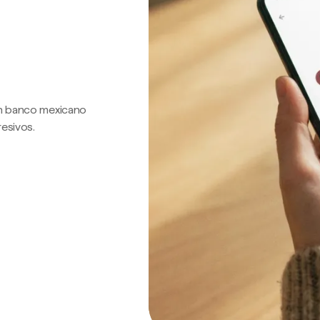
 un banco mexicano
resivos.