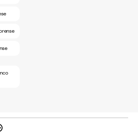
nse
morense
ense
anco