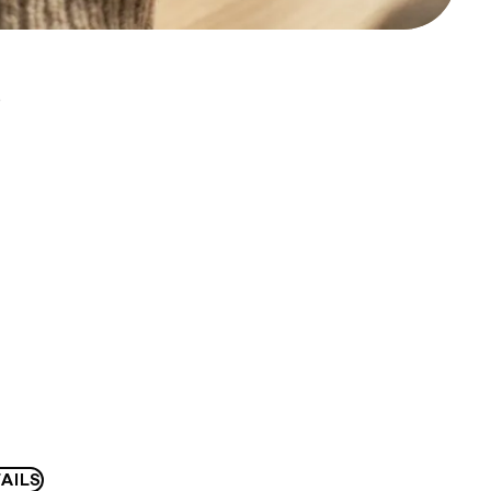
D
AILS