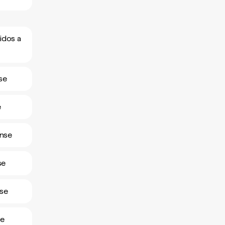
idos a
se
e
ense
se
nse
se