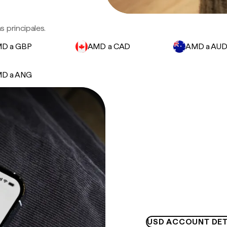
 principales.
D a GBP
AMD a CAD
AMD a AU
D a ANG
USD ACCOUNT DET