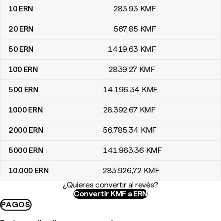
10
ERN
283
,93
KMF
20
ERN
567
,85
KMF
50
ERN
1419
,63
KMF
100
ERN
2839
,27
KMF
500
ERN
14.196
,34
KMF
1000
ERN
28.392
,67
KMF
2000
ERN
56.785
,34
KMF
5000
ERN
141.963
,36
KMF
10.000
ERN
283.926
,72
KMF
¿Quieres convertir al revés?
Convertir KMF a ERN
PAGOS