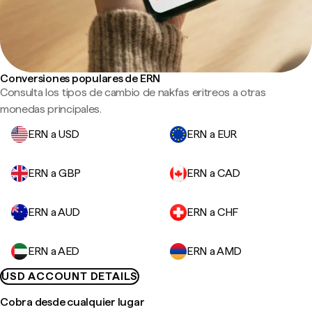
Conversiones populares de ERN
Consulta los tipos de cambio de nakfas eritreos a otras
monedas principales.
ERN a USD
ERN a EUR
ERN a GBP
ERN a CAD
ERN a AUD
ERN a CHF
ERN a AED
ERN a AMD
USD ACCOUNT DETAILS
Cobra desde cualquier lugar