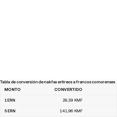
Tabla de conversión de nakfas eritreos a francos comorenses
MONTO
CONVERTIDO
Tabla de conversión de nakfas eritreos a francos comorenses
1
ERN
28
,39
KMF
5
ERN
141
,96
KMF