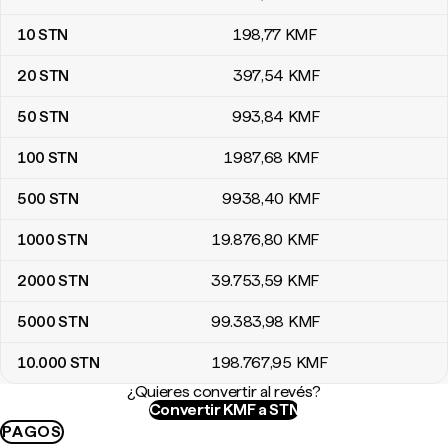
10
STN
198
,77
KMF
20
STN
397
,54
KMF
50
STN
993
,84
KMF
100
STN
1987
,68
KMF
500
STN
9938
,40
KMF
1000
STN
19.876
,80
KMF
2000
STN
39.753
,59
KMF
5000
STN
99.383
,98
KMF
10.000
STN
198.767
,95
KMF
¿Quieres convertir al revés?
Convertir KMF a STN
PAGOS