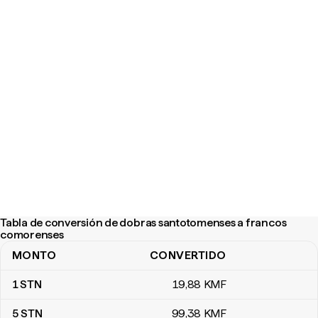
Tabla de conversión de dobras santotomenses a francos
comorenses
MONTO
CONVERTIDO
Tabla de conversión de dobras santotomenses a francos como
1
STN
19
,88
KMF
5
STN
99
,38
KMF