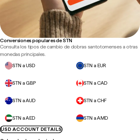
Conversiones populares de STN
Consulta los tipos de cambio de dobras santotomenses a otras
monedas principales.
STN a USD
STN a EUR
STN a GBP
STN a CAD
STN a AUD
STN a CHF
STN a AED
STN a AMD
USD ACCOUNT DETAILS