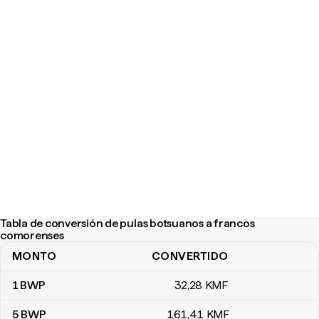
Tabla de conversión de pulas botsuanos a francos
comorenses
MONTO
CONVERTIDO
Tabla de conversión de pulas botsuanos a francos comorenses
1
BWP
32
,28
KMF
5
BWP
161
,41
KMF