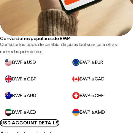
Conversiones populares de BWP
Consulta los tipos de cambio de pulas botsuanos a otras
monedas principales.
BWP a USD
BWP a EUR
BWP a GBP
BWP a CAD
BWP a AUD
BWP a CHF
BWP a AED
BWP a AMD
USD ACCOUNT DETAILS