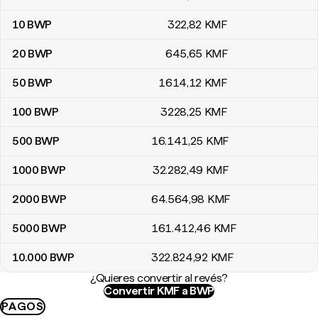
10
BWP
322
,82
KMF
20
BWP
645
,65
KMF
50
BWP
1614
,12
KMF
100
BWP
3228
,25
KMF
500
BWP
16.141
,25
KMF
1000
BWP
32.282
,49
KMF
2000
BWP
64.564
,98
KMF
5000
BWP
161.412
,46
KMF
10.000
BWP
322.824
,92
KMF
¿Quieres convertir al revés?
Convertir KMF a BWP
PAGOS