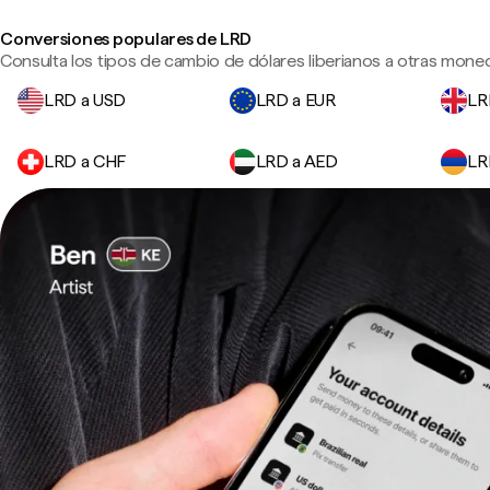
Conversiones populares de LRD
Consulta los tipos de cambio de dólares liberianos a otras moned
LRD a USD
LRD a EUR
LR
LRD a CHF
LRD a AED
LR