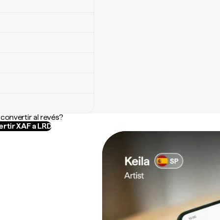
convertir al revés?
rtir XAF a LRD