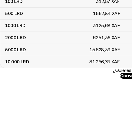
100
LRD
312
,57
XAF
500
LRD
1562
,84
XAF
1000
LRD
3125
,68
XAF
2000
LRD
6251
,36
XAF
5000
LRD
15.628
,39
XAF
10.000
LRD
31.256
,78
XAF
¿Quieres 
Conve