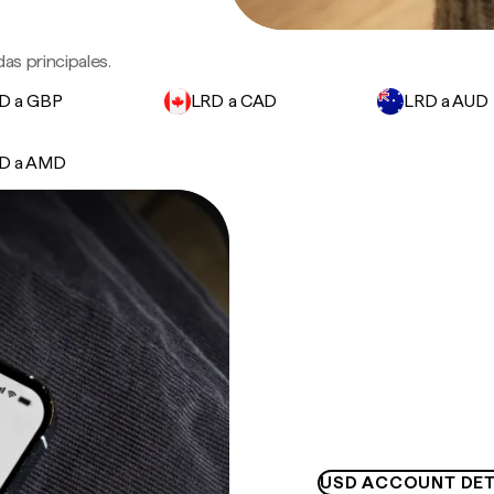
as principales.
D a GBP
LRD a CAD
LRD a AUD
D a AMD
USD ACCOUNT DET