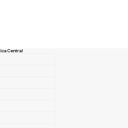
rica Central
a Central