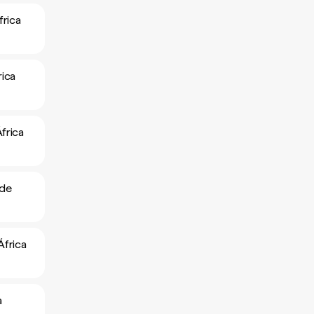
frica
rica
frica
 de
África
a