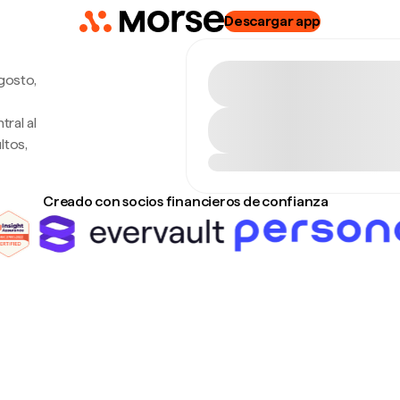
Descargar app
gosto,
ral al
ltos,
Creado con socios financieros de confianza