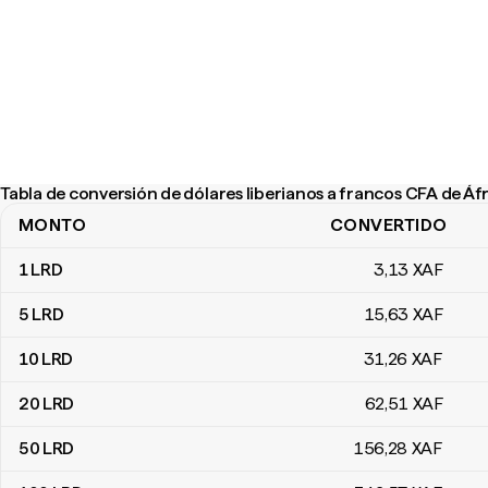
Tabla de conversión de dólares liberianos a francos CFA de Áf
MONTO
CONVERTIDO
Tabla de conversión de dólares liberianos a francos CFA de Áfric
1
LRD
3
,13
XAF
5
LRD
15
,63
XAF
10
LRD
31
,26
XAF
20
LRD
62
,51
XAF
50
LRD
156
,28
XAF