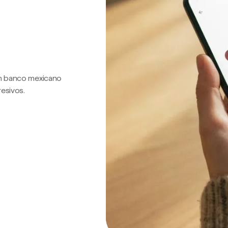
 un banco mexicano
resivos.