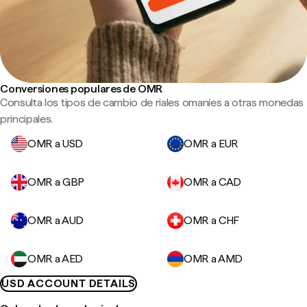
Conversiones populares de OMR
Consulta los tipos de cambio de riales omaníes a otras monedas
principales.
OMR a USD
OMR a EUR
OMR a GBP
OMR a CAD
OMR a AUD
OMR a CHF
OMR a AED
OMR a AMD
USD ACCOUNT DETAILS