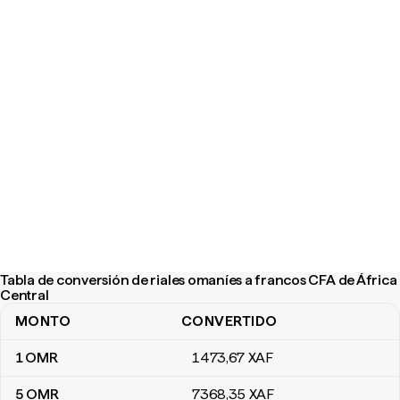
Tabla de conversión de riales omaníes a francos CFA de África
Central
MONTO
CONVERTIDO
Tabla de conversión de riales omaníes a francos CFA de África Ce
1
OMR
1473
,67
XAF
5
OMR
7368
,35
XAF