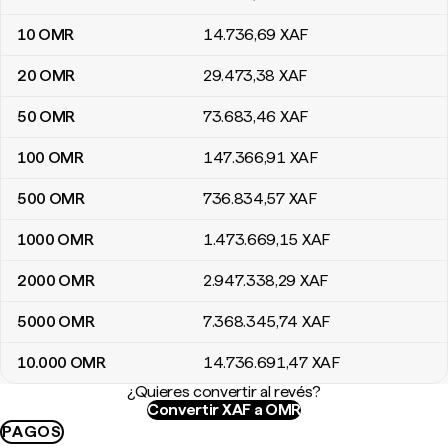
10
OMR
14.736
,69
XAF
20
OMR
29.473
,38
XAF
50
OMR
73.683
,46
XAF
100
OMR
147.366
,91
XAF
500
OMR
736.834
,57
XAF
1000
OMR
1.473.669
,15
XAF
2000
OMR
2.947.338
,29
XAF
5000
OMR
7.368.345
,74
XAF
10.000
OMR
14.736.691
,47
XAF
¿Quieres convertir al revés?
Convertir XAF a OMR
PAGOS