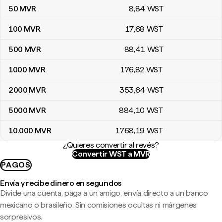
50
MVR
8
,84
WST
100
MVR
17
,68
WST
500
MVR
88
,41
WST
1000
MVR
176
,82
WST
2000
MVR
353
,64
WST
5000
MVR
884
,10
WST
10.000
MVR
1768
,19
WST
¿Quieres convertir al revés?
Convertir WST a MVR
PAGOS
Envía y recibe dinero en segundos
Divide una cuenta, paga a un amigo, envía directo a un banco
mexicano o brasileño. Sin comisiones ocultas ni márgenes
sorpresivos.