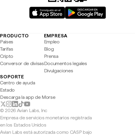
PRODUCTO
EMPRESA
Países
Empleo
Tarifas
Blog
Cripto
Prensa
Conversor de divisas
Documentos legales
Divulgaciones
SOPORTE
Centro de ayuda
Estado
Descarga la app de Morse
© 2026 Avian Labs, Inc
Empresa de servicios monetarios registrada
en los Estados Unidos
Avian Labs está autorizada como CASP bajo