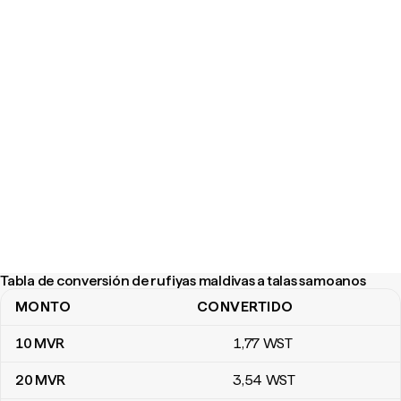
Tabla de conversión de rufiyas maldivas a talas samoanos
MONTO
CONVERTIDO
Tabla de conversión de rufiyas maldivas a talas samoanos
10
MVR
1
,77
WST
20
MVR
3
,54
WST