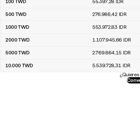
100
TWD
55.397
,28
IDR
500
TWD
276.986
,42
IDR
1000
TWD
553.972
,83
IDR
2000
TWD
1.107.945
,66
IDR
5000
TWD
2.769.864
,15
IDR
10.000
TWD
5.539.728
,31
IDR
¿Quieres 
Conve