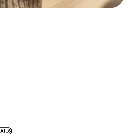
D
AILS