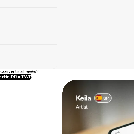
convertir al revés?
rtir IDR a TWD