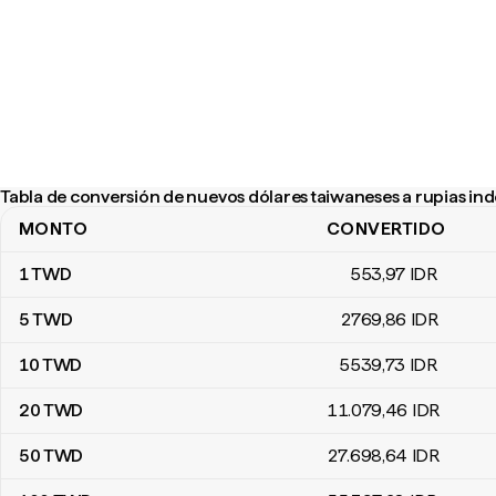
Tabla de conversión de nuevos dólares taiwaneses a rupias in
MONTO
CONVERTIDO
Tabla de conversión de nuevos dólares taiwaneses a rupias indo
1
TWD
553
,97
IDR
5
TWD
2769
,86
IDR
10
TWD
5539
,73
IDR
20
TWD
11.079
,46
IDR
50
TWD
27.698
,64
IDR