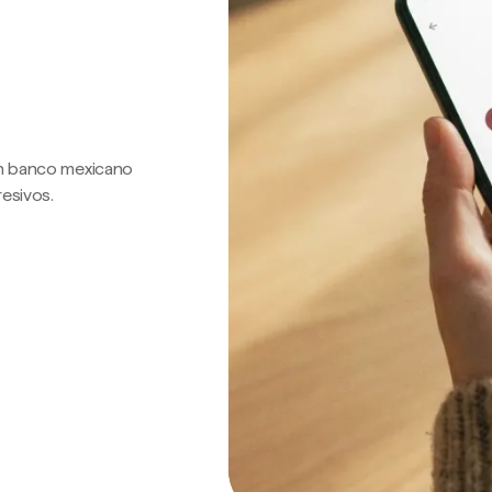
 un banco mexicano
resivos.