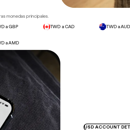
ras monedas principales.
D a GBP
TWD a CAD
TWD a AU
D a AMD
USD ACCOUNT DET