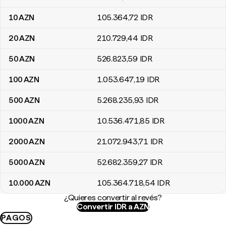
10
AZN
105.364
,72
IDR
20
AZN
210.729
,44
IDR
50
AZN
526.823
,59
IDR
100
AZN
1.053.647
,19
IDR
500
AZN
5.268.235
,93
IDR
1000
AZN
10.536.471
,85
IDR
2000
AZN
21.072.943
,71
IDR
5000
AZN
52.682.359
,27
IDR
10.000
AZN
105.364.718
,54
IDR
¿Quieres convertir al revés?
Convertir IDR a AZN
PAGOS