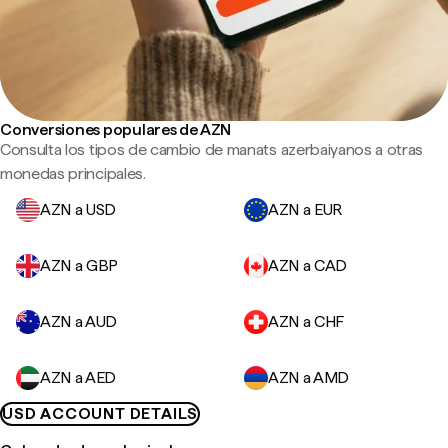
Conversiones populares de AZN
Consulta los tipos de cambio de manats azerbaiyanos a otras
monedas principales.
AZN a USD
AZN a EUR
AZN a GBP
AZN a CAD
AZN a AUD
AZN a CHF
AZN a AED
AZN a AMD
USD ACCOUNT DETAILS