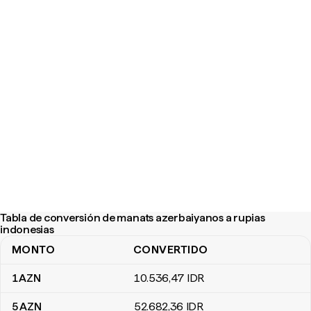
Tabla de conversión de manats azerbaiyanos a rupias
indonesias
MONTO
CONVERTIDO
Tabla de conversión de manats azerbaiyanos a rupias indonesias
1
AZN
10.536
,47
IDR
5
AZN
52.682
,36
IDR