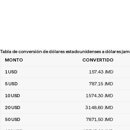
Tabla de conversión de dólares estadounidenses a dólares ja
MONTO
CONVERTIDO
Tabla de conversión de dólares estadounidenses a dólares jama
1
USD
157
,43
JMD
5
USD
787
,15
JMD
10
USD
1574
,30
JMD
20
USD
3148
,60
JMD
50
USD
7871
,50
JMD