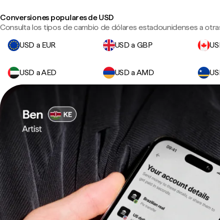
Conversiones populares de USD
Consulta los tipos de cambio de dólares estadounidenses a otra
USD a EUR
USD a GBP
US
USD a AED
USD a AMD
US