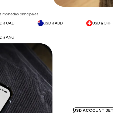
s monedas principales.
D a CAD
USD a AUD
USD a CHF
D a ANG
USD ACCOUNT DET