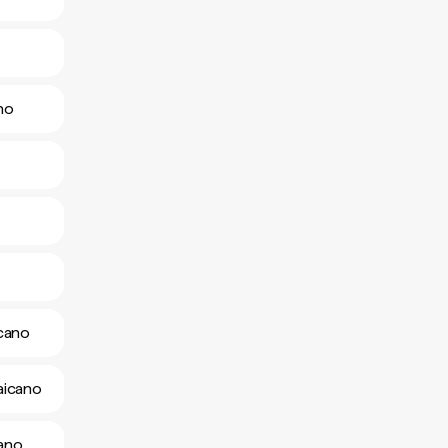
no
icano
aicano
cano