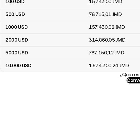
100
USD
15.743
,00
JMD
500
USD
78.715
,01
JMD
1000
USD
157.430
,02
JMD
2000
USD
314.860
,05
JMD
5000
USD
787.150
,12
JMD
10.000
USD
1.574.300
,24
JMD
¿Quieres 
Conve