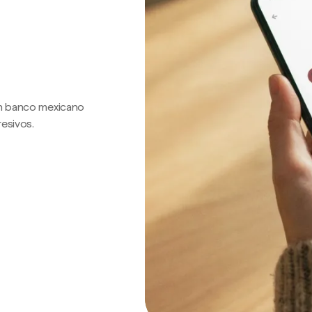
 un banco mexicano
resivos.