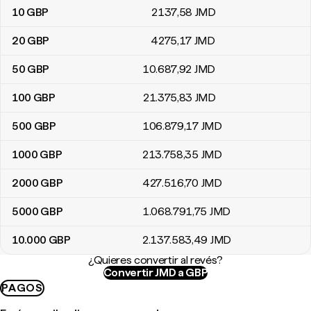
10
GBP
2137
,58
JMD
20
GBP
4275
,17
JMD
50
GBP
10.687
,92
JMD
100
GBP
21.375
,83
JMD
500
GBP
106.879
,17
JMD
1000
GBP
213.758
,35
JMD
2000
GBP
427.516
,70
JMD
5000
GBP
1.068.791
,75
JMD
10.000
GBP
2.137.583
,49
JMD
¿Quieres convertir al revés?
Convertir JMD a GBP
PAGOS