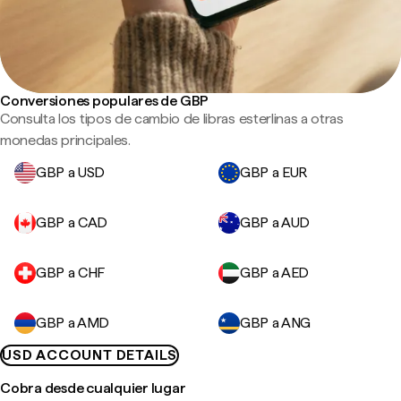
Conversiones populares de GBP
Consulta los tipos de cambio de libras esterlinas a otras
monedas principales.
GBP a USD
GBP a EUR
GBP a CAD
GBP a AUD
GBP a CHF
GBP a AED
GBP a AMD
GBP a ANG
USD ACCOUNT DETAILS
Cobra desde cualquier lugar