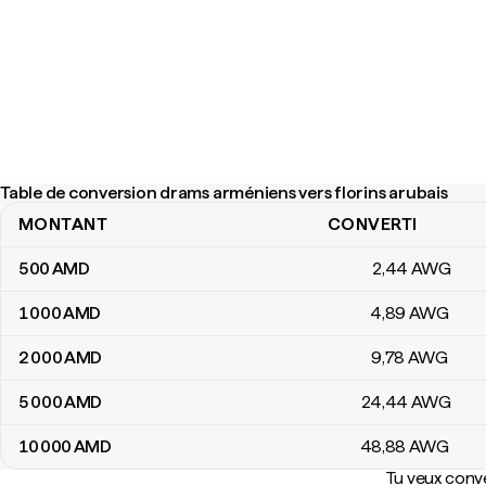
Table de conversion drams arméniens vers florins arubais
MONTANT
CONVERTI
Table de conversion drams arméniens vers florins arubais
500
AMD
2
,44
AWG
1 000
AMD
4
,89
AWG
2 000
AMD
9
,78
AWG
5 000
AMD
24
,44
AWG
10 000
AMD
48
,88
AWG
Tu veux conve