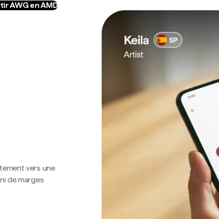
tir AWG en AMD
ctement vers une
 ni de marges