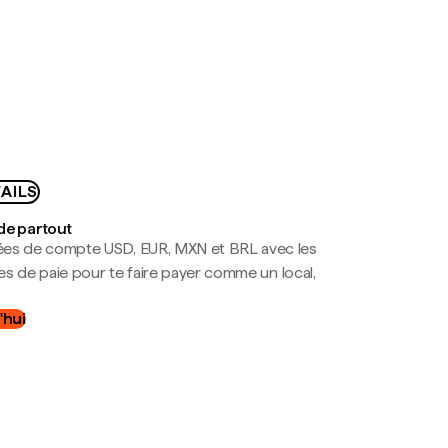
AILS
de partout
es de compte USD, EUR, MXN et BRL avec les
mes de paie pour te faire payer comme un local,
.
'hui