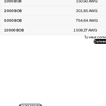
1 000
BOB
150
,93
AWG
2 000
BOB
301
,85
AWG
5 000
BOB
754
,64
AWG
10 000
BOB
1 509
,27
AWG
Tu veux conve
Conver