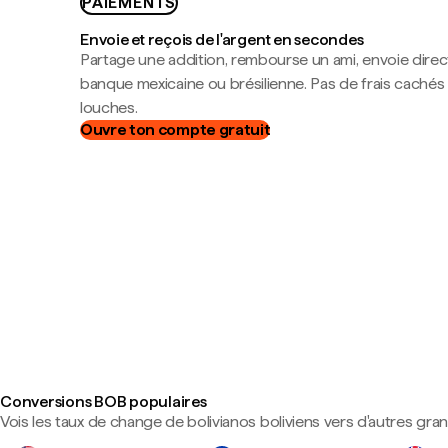
PAIEMENTS
Envoie et reçois de l'argent en secondes
Partage une addition, rembourse un ami, envoie dire
banque mexicaine ou brésilienne. Pas de frais cachés
louches.
Ouvre ton compte gratuit
Conversions BOB populaires
Vois les taux de change de bolivianos boliviens vers d'autres gra