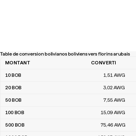
Table de conversion bolivianos boliviens vers florins arubais
MONTANT
CONVERTI
Table de conversion bolivianos boliviens vers florins arubais
10
BOB
1
,51
AWG
20
BOB
3
,02
AWG
50
BOB
7
,55
AWG
100
BOB
15
,09
AWG
500
BOB
75
,46
AWG