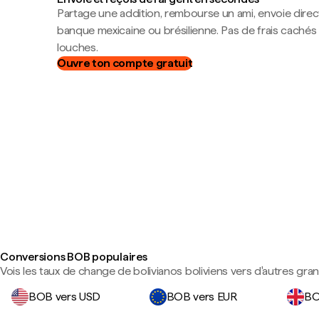
Partage une addition, rembourse un ami, envoie dire
banque mexicaine ou brésilienne. Pas de frais cachés
louches.
Ouvre ton compte gratuit
Conversions BOB populaires
Vois les taux de change de bolivianos boliviens vers d'autres gra
BOB vers USD
BOB vers EUR
BO