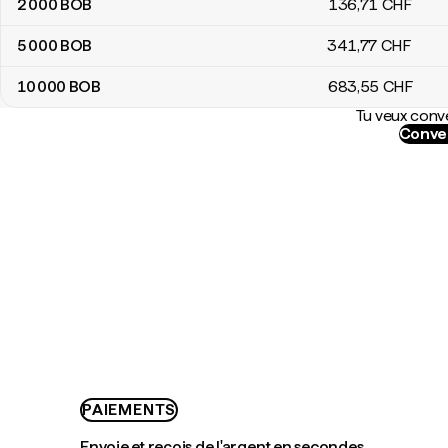
2 000
BOB
136
,71
CHF
5 000
BOB
341
,77
CHF
10 000
BOB
683
,55
CHF
Tu veux conve
Conver
PAIEMENTS
Envoie et reçois de l'argent en secondes