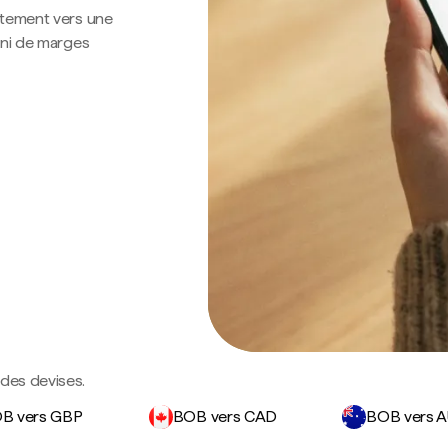
ctement vers une
 ni de marges
ndes devises.
B vers GBP
BOB vers CAD
BOB vers 