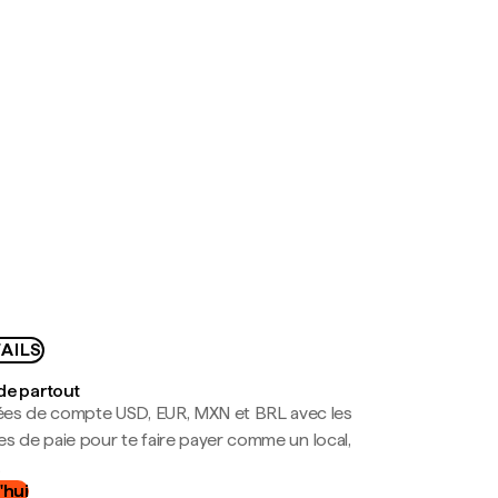
AILS
de partout
es de compte USD, EUR, MXN et BRL avec les
mes de paie pour te faire payer comme un local,
.
'hui