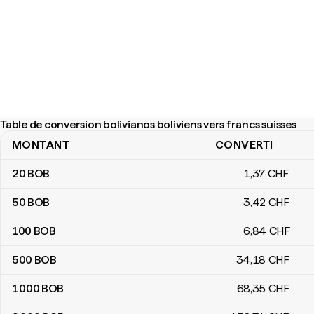
Table de conversion bolivianos boliviens vers francs suisses
MONTANT
CONVERTI
Table de conversion bolivianos boliviens vers francs suisses
20
BOB
1
,37
CHF
50
BOB
3
,42
CHF
100
BOB
6
,84
CHF
500
BOB
34
,18
CHF
1 000
BOB
68
,35
CHF