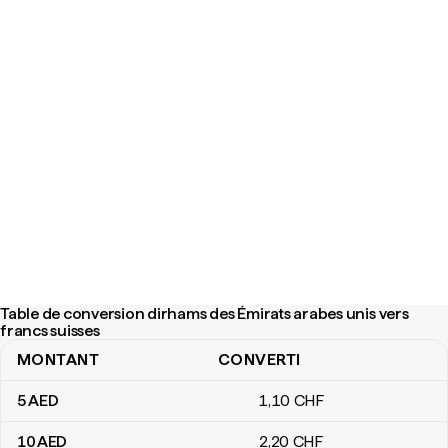
Table de conversion dirhams des Émirats arabes unis vers
francs suisses
MONTANT
CONVERTI
Table de conversion dirhams des Émirats arabes unis vers francs
5
AED
1
,10
CHF
10
AED
2
,20
CHF