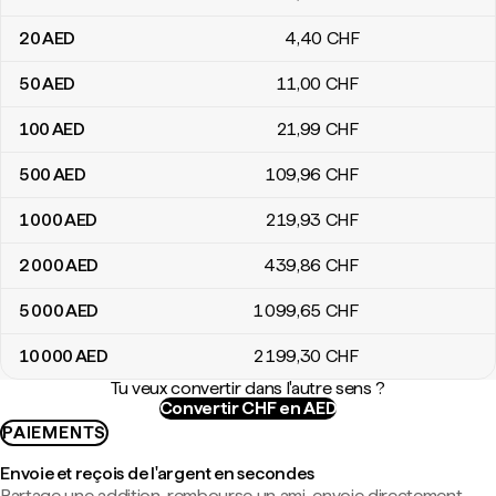
20
AED
4
,40
CHF
50
AED
11
,00
CHF
100
AED
21
,99
CHF
500
AED
109
,96
CHF
1 000
AED
219
,93
CHF
2 000
AED
439
,86
CHF
5 000
AED
1 099
,65
CHF
10 000
AED
2 199
,30
CHF
Tu veux convertir dans l'autre sens ?
Convertir CHF en AED
PAIEMENTS
Envoie et reçois de l'argent en secondes
Partage une addition, rembourse un ami, envoie directement