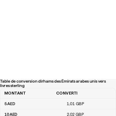
Table de conversion dirhams des Émirats arabes unis vers
livres sterling
MONTANT
CONVERTI
Table de conversion dirhams des Émirats arabes unis vers livres s
5
AED
1
,01
GBP
10
AED
2
,02
GBP