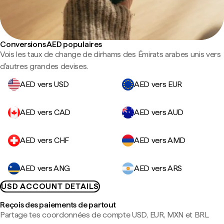
Conversions AED populaires
Vois les taux de change de dirhams des Émirats arabes unis vers
d'autres grandes devises.
AED vers USD
AED vers EUR
AED vers CAD
AED vers AUD
AED vers CHF
AED vers AMD
AED vers ANG
AED vers ARS
USD ACCOUNT DETAILS
Reçois des paiements de partout
Partage tes coordonnées de compte USD, EUR, MXN et BRL