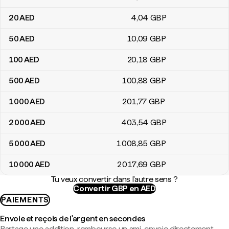
20
AED
4
,04
GBP
50
AED
10
,09
GBP
100
AED
20
,18
GBP
500
AED
100
,88
GBP
1 000
AED
201
,77
GBP
2 000
AED
403
,54
GBP
5 000
AED
1 008
,85
GBP
10 000
AED
2 017
,69
GBP
Tu veux convertir dans l'autre sens ?
Convertir GBP en AED
PAIEMENTS
Envoie et reçois de l'argent en secondes
Partage une addition, rembourse un ami, envoie directement