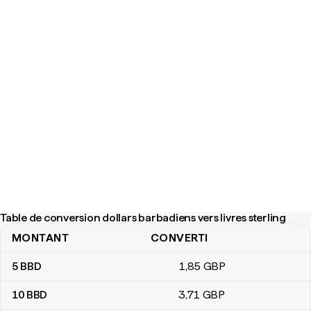
Table de conversion dollars barbadiens vers livres sterling
MONTANT
CONVERTI
Table de conversion dollars barbadiens vers livres sterling
5
BBD
1
,85
GBP
10
BBD
3
,71
GBP