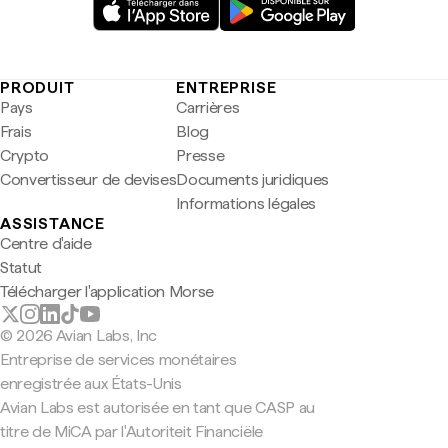
PRODUIT
ENTREPRISE
Pays
Carrières
Frais
Blog
Crypto
Presse
Convertisseur de devises
Documents juridiques
Informations légales
ASSISTANCE
Centre d'aide
Statut
Télécharger l'application Morse
© 2026 Avian Labs, Inc
Entreprise de services monétaires
enregistrée aux États-Unis
Avian Labs est autorisée en tant que CASP au
titre de MiCA par l'Autoriteit Financiële