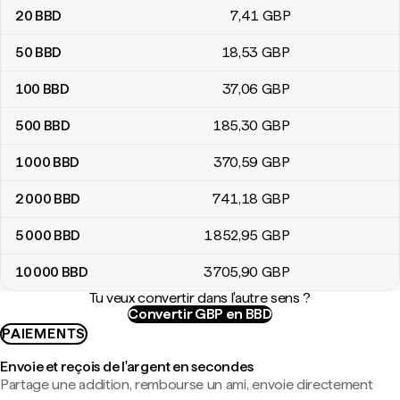
20
BBD
7
,41
GBP
50
BBD
18
,53
GBP
100
BBD
37
,06
GBP
500
BBD
185
,30
GBP
1 000
BBD
370
,59
GBP
2 000
BBD
741
,18
GBP
5 000
BBD
1 852
,95
GBP
10 000
BBD
3 705
,90
GBP
Tu veux convertir dans l'autre sens ?
Convertir GBP en BBD
PAIEMENTS
Envoie et reçois de l'argent en secondes
Partage une addition, rembourse un ami, envoie directement