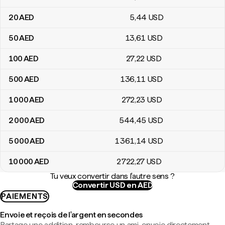
20
AED
5
,44
USD
50
AED
13
,61
USD
100
AED
27
,22
USD
500
AED
136
,11
USD
1 000
AED
272
,23
USD
2 000
AED
544
,45
USD
5 000
AED
1 361
,14
USD
10 000
AED
2 722
,27
USD
Tu veux convertir dans l'autre sens ?
Convertir USD en AED
PAIEMENTS
Envoie et reçois de l'argent en secondes
Partage une addition, rembourse un ami, envoie directement