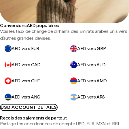
Conversions AED populaires
Vois les taux de change de dirhams des Émirats arabes unis vers
d'autres grandes devises.
AED vers EUR
AED vers GBP
AED vers CAD
AED vers AUD
AED vers CHF
AED vers AMD
AED vers ANG
AED vers ARS
USD ACCOUNT DETAILS
Reçois des paiements de partout
Partage tes coordonnées de compte USD, EUR, MXN et BRL