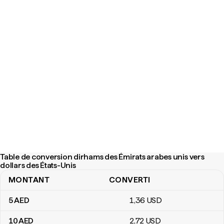
Table de conversion dirhams des Émirats arabes unis vers
dollars des États-Unis
MONTANT
CONVERTI
Table de conversion dirhams des Émirats arabes unis vers dollars
5
AED
1
,36
USD
10
AED
2
,72
USD