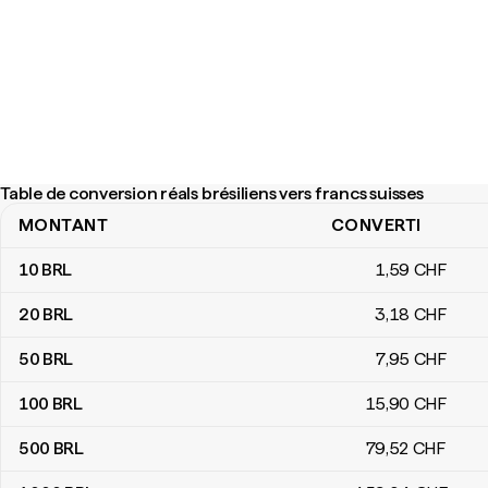
Table de conversion réals brésiliens vers francs suisses
MONTANT
CONVERTI
Table de conversion réals brésiliens vers francs suisses
10
BRL
1
,59
CHF
20
BRL
3
,18
CHF
50
BRL
7
,95
CHF
100
BRL
15
,90
CHF
500
BRL
79
,52
CHF