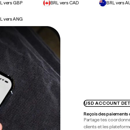
L vers GBP
BRL vers CAD
BRL vers A
L vers ANG
USD ACCOUNT DET
Reçois des paiements 
Partage tes coordonné
clients et les platefor