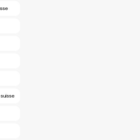
isse
 suisse