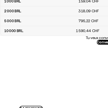
1 000
BRL
159
,04
CHF
2 000
BRL
318
,09
CHF
5 000
BRL
795
,22
CHF
10 000
BRL
1 590
,44
CHF
Tu veux conve
Conve