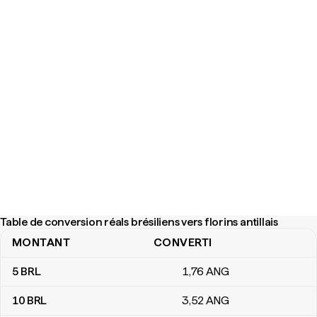
Table de conversion réals brésiliens vers florins antillais
MONTANT
CONVERTI
Table de conversion réals brésiliens vers florins antillais
5
BRL
1
,76
ANG
10
BRL
3
,52
ANG