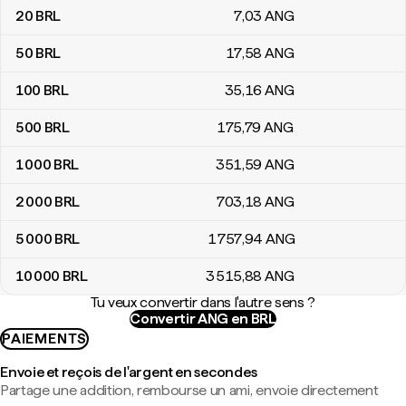
20
BRL
7
,03
ANG
50
BRL
17
,58
ANG
100
BRL
35
,16
ANG
500
BRL
175
,79
ANG
1 000
BRL
351
,59
ANG
2 000
BRL
703
,18
ANG
5 000
BRL
1 757
,94
ANG
10 000
BRL
3 515
,88
ANG
Tu veux convertir dans l'autre sens ?
Convertir ANG en BRL
PAIEMENTS
Envoie et reçois de l'argent en secondes
Partage une addition, rembourse un ami, envoie directement