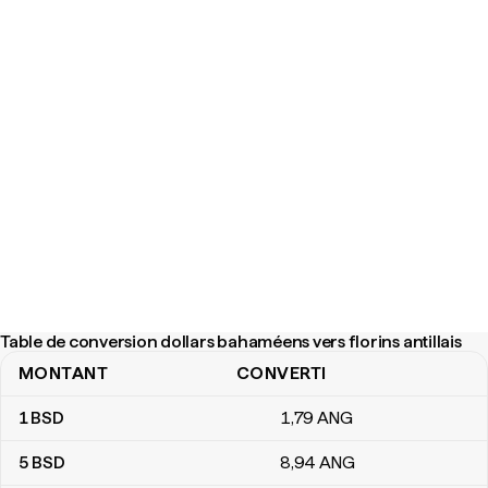
Table de conversion dollars bahaméens vers florins antillais
MONTANT
CONVERTI
Table de conversion dollars bahaméens vers florins antillais
1
BSD
1
,79
ANG
5
BSD
8
,94
ANG