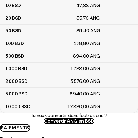
10
BSD
17
,88
ANG
20
BSD
35
,76
ANG
50
BSD
89
,40
ANG
100
BSD
178
,80
ANG
500
BSD
894
,00
ANG
1 000
BSD
1 788
,00
ANG
2 000
BSD
3 576
,00
ANG
5 000
BSD
8 940
,00
ANG
10 000
BSD
17 880
,00
ANG
Tu veux convertir dans l'autre sens ?
Convertir ANG en BSD
PAIEMENTS