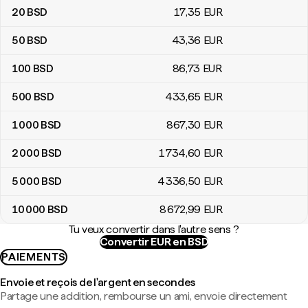
20
BSD
17
,35
EUR
50
BSD
43
,36
EUR
100
BSD
86
,73
EUR
500
BSD
433
,65
EUR
1 000
BSD
867
,30
EUR
2 000
BSD
1 734
,60
EUR
5 000
BSD
4 336
,50
EUR
10 000
BSD
8 672
,99
EUR
Tu veux convertir dans l'autre sens ?
Convertir EUR en BSD
PAIEMENTS
Envoie et reçois de l'argent en secondes
Partage une addition, rembourse un ami, envoie directement