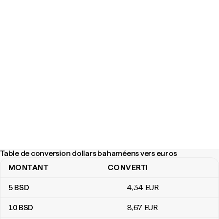
Table de conversion dollars bahaméens vers euros
MONTANT
CONVERTI
Table de conversion dollars bahaméens vers euros
5
BSD
4
,34
EUR
10
BSD
8
,67
EUR