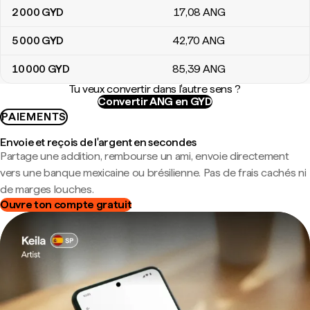
2 000
GYD
17
,08
ANG
5 000
GYD
42
,70
ANG
10 000
GYD
85
,39
ANG
Tu veux convertir dans l'autre sens ?
Convertir ANG en GYD
PAIEMENTS
Envoie et reçois de l'argent en secondes
Partage une addition, rembourse un ami, envoie directement
vers une banque mexicaine ou brésilienne. Pas de frais cachés ni
de marges louches.
Ouvre ton compte gratuit