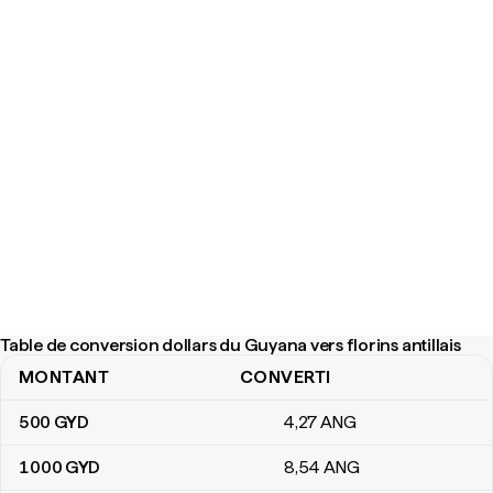
Table de conversion dollars du Guyana vers florins antillais
MONTANT
CONVERTI
Table de conversion dollars du Guyana vers florins antillais
500
GYD
4
,27
ANG
1 000
GYD
8
,54
ANG