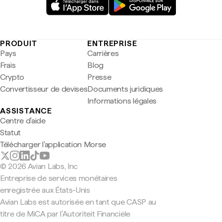
PRODUIT
ENTREPRISE
Pays
Carrières
Frais
Blog
Crypto
Presse
Convertisseur de devises
Documents juridiques
Informations légales
ASSISTANCE
Centre d'aide
Statut
Télécharger l'application Morse
© 2026 Avian Labs, Inc
Entreprise de services monétaires
enregistrée aux États-Unis
Avian Labs est autorisée en tant que CASP au
titre de MiCA par l'Autoriteit Financiële