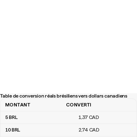
Table de conversion réals brésiliens vers dollars canadiens
MONTANT
CONVERTI
Table de conversion réals brésiliens vers dollars canadiens
5
BRL
1
,37
CAD
10
BRL
2
,74
CAD