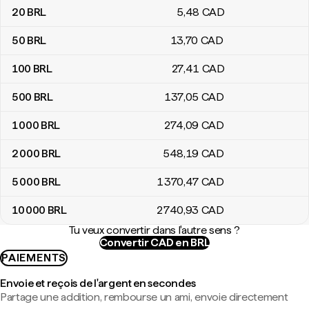
20
BRL
5
,48
CAD
50
BRL
13
,70
CAD
100
BRL
27
,41
CAD
500
BRL
137
,05
CAD
1 000
BRL
274
,09
CAD
2 000
BRL
548
,19
CAD
5 000
BRL
1 370
,47
CAD
10 000
BRL
2 740
,93
CAD
Tu veux convertir dans l'autre sens ?
Convertir CAD en BRL
PAIEMENTS
Envoie et reçois de l'argent en secondes
Partage une addition, rembourse un ami, envoie directement