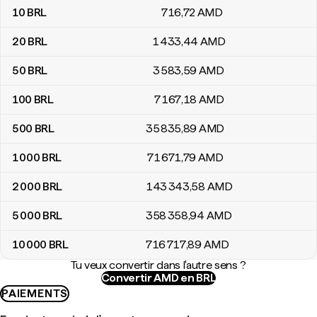
10
BRL
716
,72
AMD
20
BRL
1 433
,44
AMD
50
BRL
3 583
,59
AMD
100
BRL
7 167
,18
AMD
500
BRL
35 835
,89
AMD
1 000
BRL
71 671
,79
AMD
2 000
BRL
143 343
,58
AMD
5 000
BRL
358 358
,94
AMD
10 000
BRL
716 717
,89
AMD
Tu veux convertir dans l'autre sens ?
Convertir AMD en BRL
PAIEMENTS