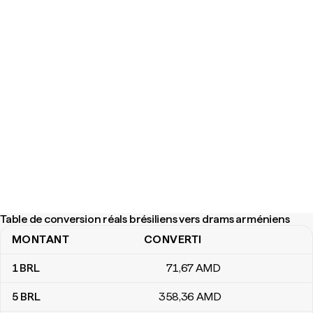
Table de conversion réals brésiliens vers drams arméniens
MONTANT
CONVERTI
Table de conversion réals brésiliens vers drams arméniens
1
BRL
71
,67
AMD
5
BRL
358
,36
AMD