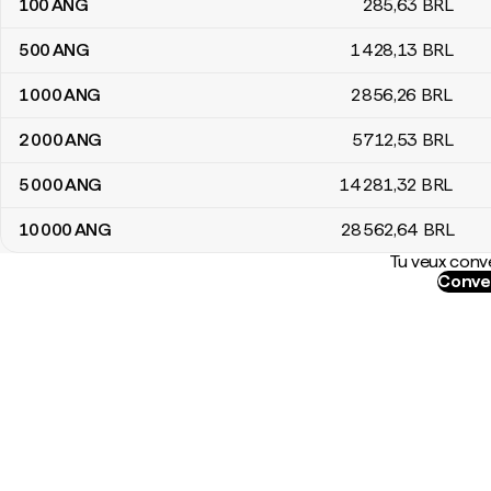
100
ANG
285
,63
BRL
500
ANG
1 428
,13
BRL
1 000
ANG
2 856
,26
BRL
2 000
ANG
5 712
,53
BRL
5 000
ANG
14 281
,32
BRL
10 000
ANG
28 562
,64
BRL
Tu veux conve
Conver