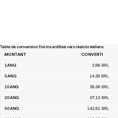
Table de conversion florins antillais vers réals brésiliens
MONTANT
CONVERTI
Table de conversion florins antillais vers réals brésiliens
1
ANG
2
,86
BRL
5
ANG
14
,28
BRL
10
ANG
28
,56
BRL
20
ANG
57
,13
BRL
50
ANG
142
,81
BRL