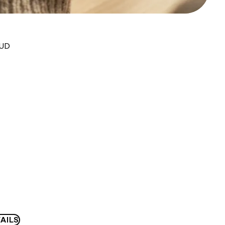
AUD
AILS