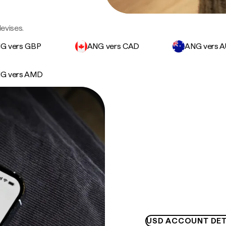
devises.
G vers GBP
ANG vers CAD
ANG vers 
G vers AMD
USD ACCOUNT DET