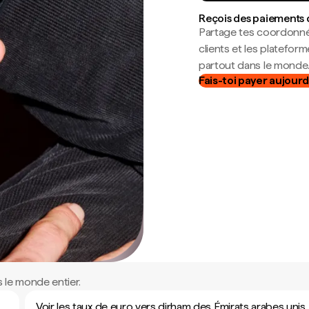
Reçois des paiements 
Partage tes coordonné
clients et les platefor
partout dans le monde
Fais-toi payer aujourd
 le monde entier.
Voir les taux de euro vers dirham des Émirats arabes unis