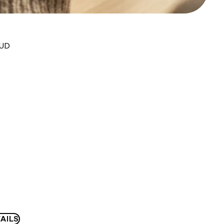
AUD
AILS