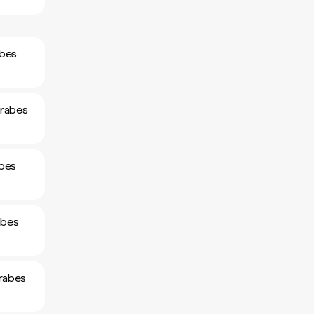
abes
arabes
abes
abes
arabes