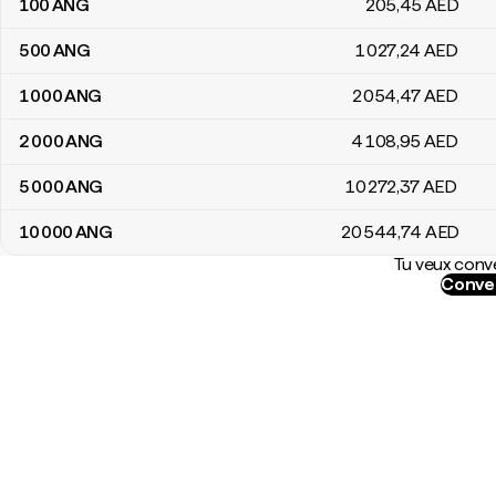
100
ANG
205
,45
AED
500
ANG
1 027
,24
AED
1 000
ANG
2 054
,47
AED
2 000
ANG
4 108
,95
AED
5 000
ANG
10 272
,37
AED
10 000
ANG
20 544
,74
AED
Tu veux conve
Conver