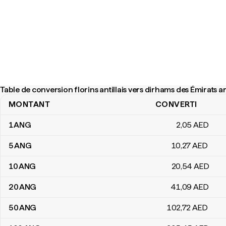
Table de conversion florins antillais vers dirhams des Émirats a
MONTANT
CONVERTI
Table de conversion florins antillais vers dirhams des Émirats ara
1
ANG
2
,05
AED
5
ANG
10
,27
AED
10
ANG
20
,54
AED
20
ANG
41
,09
AED
50
ANG
102
,72
AED