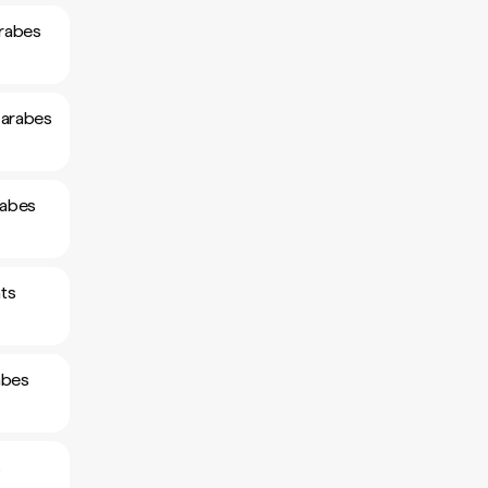
arabes
 arabes
rabes
ats
abes
s