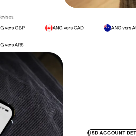
devises.
G vers GBP
ANG vers CAD
ANG vers 
G vers ARS
USD ACCOUNT DET