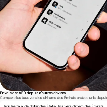
Envoie des AED depuis d'autres devises
Compare les taux vers les dirhams des Émirats arabes unis depuis
Voir les taux de dollar des États-Unis vers dirham des Émirats