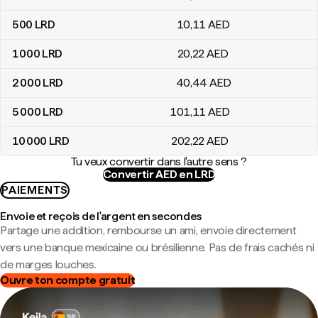
500
LRD
10
,11
AED
1 000
LRD
20
,22
AED
2 000
LRD
40
,44
AED
5 000
LRD
101
,11
AED
10 000
LRD
202
,22
AED
Tu veux convertir dans l'autre sens ?
Convertir AED en LRD
PAIEMENTS
Envoie et reçois de l'argent en secondes
Partage une addition, rembourse un ami, envoie directement
vers une banque mexicaine ou brésilienne. Pas de frais cachés ni
de marges louches.
Ouvre ton compte gratuit