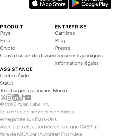
PRODUIT
ENTREPRISE
Pays
Carrières
Frais
Blog
Crypto
Presse
Convertisseur de devises
Documents juridiques
Informations légales
ASSISTANCE
Centre d'aide
Statut
Télécharger l'application Morse
© 2026 Avian Labs, Inc
Entreprise de services monétaires
enregistrée aux États-Unis
Avian Labs est autorisée en tant que CASP au
titre de MiCA par l'Autoriteit Financiële