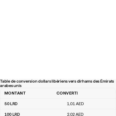
Table de conversion dollars libériens vers dirhams des Émirats
arabes unis
MONTANT
CONVERTI
Table de conversion dollars libériens vers dirhams des Émirats ar
50
LRD
1
,01
AED
100
LRD
2
,02
AED