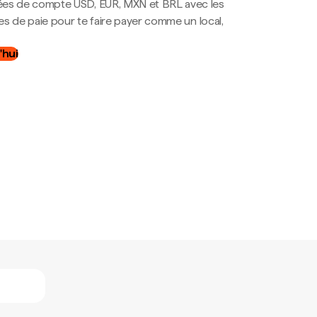
es de compte USD, EUR, MXN et BRL avec les
mes de paie pour te faire payer comme un local,
.
'hui