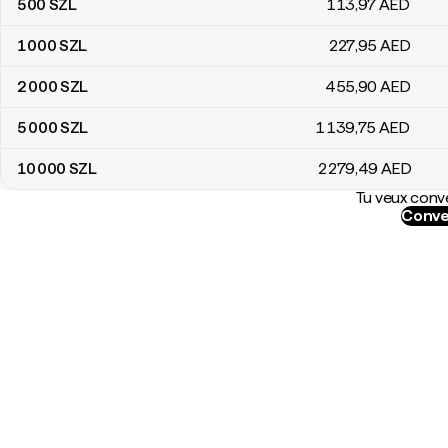
500
SZL
113
,97
AED
1 000
SZL
227
,95
AED
2 000
SZL
455
,90
AED
5 000
SZL
1 139
,75
AED
10 000
SZL
2 279
,49
AED
Tu veux conve
Conve