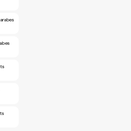
 arabes
rabes
ats
s
ts