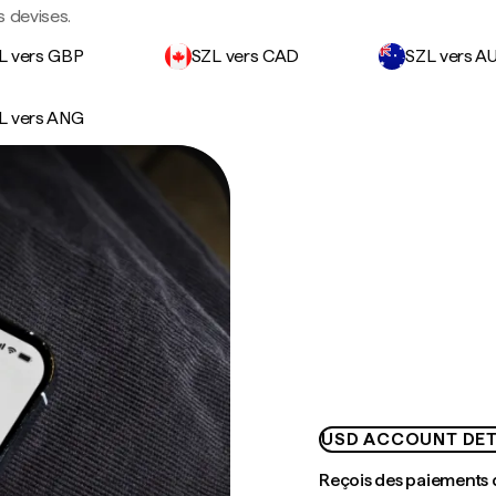
s devises.
L vers GBP
SZL vers CAD
SZL vers A
L vers ANG
USD ACCOUNT DET
Reçois des paiements 