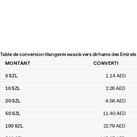
Table de conversion lilangenis swazis vers dirhams des Émirats
MONTANT
CONVERTI
Table de conversion lilangenis swazis vers dirhams des Émirats a
5
SZL
1
,14
AED
10
SZL
2
,28
AED
20
SZL
4
,56
AED
50
SZL
11
,40
AED
100
SZL
22
,79
AED