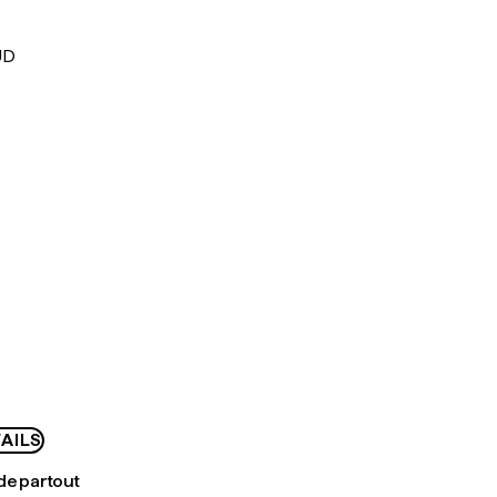
UD
AILS
de partout