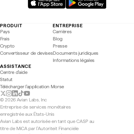
PRODUIT
ENTREPRISE
Pays
Carrières
Frais
Blog
Crypto
Presse
Convertisseur de devises
Documents juridiques
Informations légales
ASSISTANCE
Centre d'aide
Statut
Télécharger l'application Morse
© 2026 Avian Labs, Inc
Entreprise de services monétaires
enregistrée aux États-Unis
Avian Labs est autorisée en tant que CASP au
titre de MiCA par l'Autoriteit Financiële