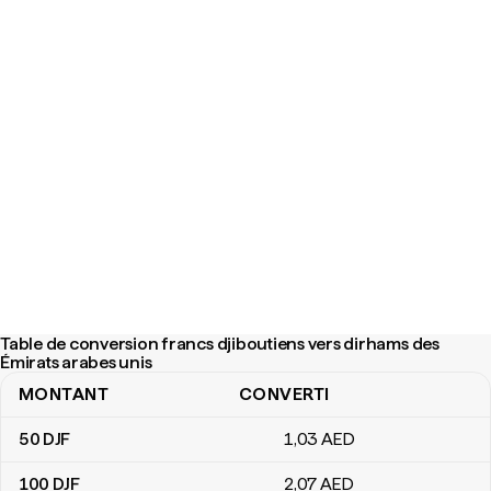
Table de conversion francs djiboutiens vers dirhams des
Émirats arabes unis
MONTANT
CONVERTI
Table de conversion francs djiboutiens vers dirhams des Émirats 
50
DJF
1
,03
AED
100
DJF
2
,07
AED