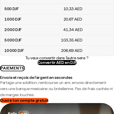
500
DJF
10
,33
AED
1 000
DJF
20
,67
AED
2 000
DJF
41
,34
AED
5 000
DJF
103
,35
AED
10 000
DJF
206
,69
AED
Tu veux convertir dans l'autre sens ?
Convertir AED en DJF
PAIEMENTS
Envoie et reçois de l'argent en secondes
Partage une addition, rembourse un ami, envoie directement
vers une banque mexicaine ou brésilienne. Pas de frais cachés ni
de marges louches.
Ouvre ton compte gratuit