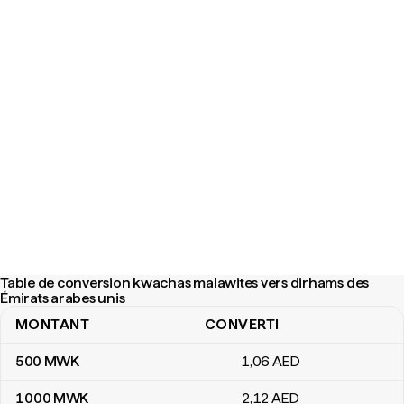
Table de conversion kwachas malawites vers dirhams des
Émirats arabes unis
MONTANT
CONVERTI
Table de conversion kwachas malawites vers dirhams des Émirats
500
MWK
1
,06
AED
1 000
MWK
2
,12
AED