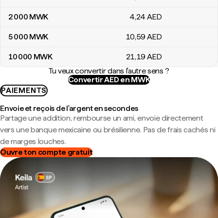
2 000
MWK
4
,24
AED
5 000
MWK
10
,59
AED
10 000
MWK
21
,19
AED
Tu veux convertir dans l'autre sens ?
Convertir AED en MWK
PAIEMENTS
Envoie et reçois de l'argent en secondes
Partage une addition, rembourse un ami, envoie directement
vers une banque mexicaine ou brésilienne. Pas de frais cachés ni
de marges louches.
Ouvre ton compte gratuit