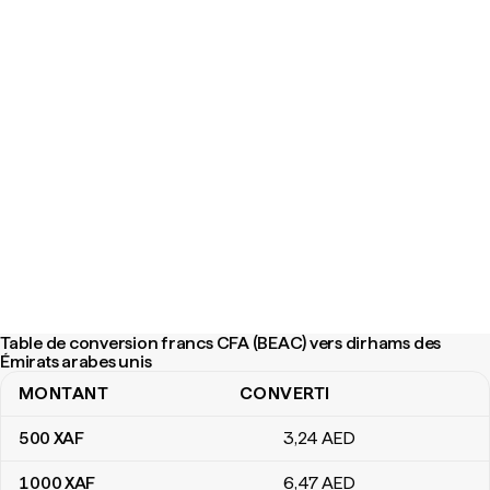
Table de conversion francs CFA (BEAC) vers dirhams des
Émirats arabes unis
MONTANT
CONVERTI
Table de conversion francs CFA (BEAC) vers dirhams des Émirats
500
XAF
3
,24
AED
1 000
XAF
6
,47
AED