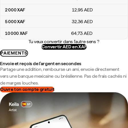
2 000
XAF
12
,95
AED
5 000
XAF
32
,36
AED
10 000
XAF
64
,73
AED
Tu veux convertir dans l'autre sens ?
Convertir AED en XAF
PAIEMENTS
Envoie et reçois de l'argent en secondes
Partage une addition, rembourse un ami, envoie directement
vers une banque mexicaine ou brésilienne. Pas de frais cachés ni
de marges louches.
Ouvre ton compte gratuit