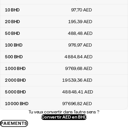
10
BHD
97
,70
AED
20
BHD
195
,39
AED
50
BHD
488
,48
AED
100
BHD
976
,97
AED
500
BHD
4 884
,84
AED
1 000
BHD
9 769
,68
AED
2 000
BHD
19 539
,36
AED
5 000
BHD
48 848
,41
AED
10 000
BHD
97 696
,82
AED
Tu veux convertir dans l'autre sens ?
Convertir AED en BHD
PAIEMENTS