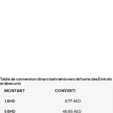
Table de conversion dinars bahreïnis vers dirhams des Émirats
arabes unis
MONTANT
CONVERTI
Table de conversion dinars bahreïnis vers dirhams des Émirats ar
1
BHD
9
,77
AED
5
BHD
48
,85
AED