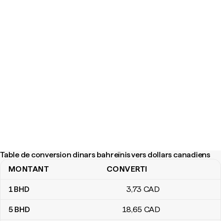
Table de conversion dinars bahreïnis vers dollars canadiens
MONTANT
CONVERTI
Table de conversion dinars bahreïnis vers dollars canadiens
1
BHD
3
,73
CAD
5
BHD
18
,65
CAD