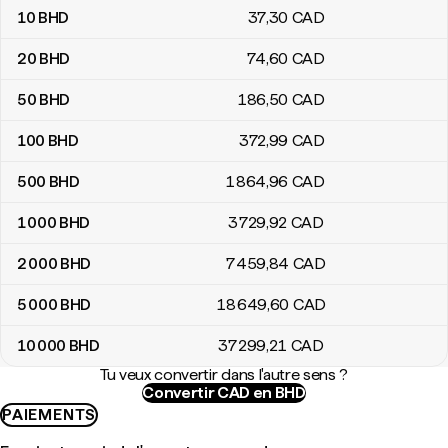
10
BHD
37
,30
CAD
20
BHD
74
,60
CAD
50
BHD
186
,50
CAD
100
BHD
372
,99
CAD
500
BHD
1 864
,96
CAD
1 000
BHD
3 729
,92
CAD
2 000
BHD
7 459
,84
CAD
5 000
BHD
18 649
,60
CAD
10 000
BHD
37 299
,21
CAD
Tu veux convertir dans l'autre sens ?
Convertir CAD en BHD
PAIEMENTS