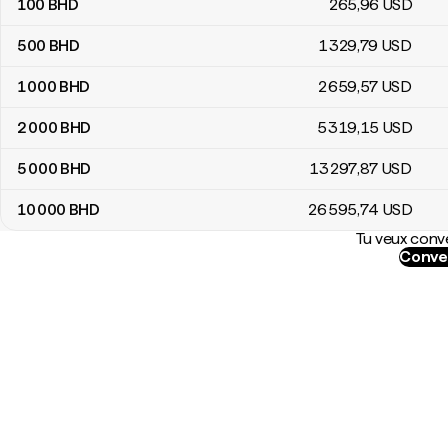
100
BHD
265
,96
USD
500
BHD
1 329
,79
USD
1 000
BHD
2 659
,57
USD
2 000
BHD
5 319
,15
USD
5 000
BHD
13 297
,87
USD
10 000
BHD
26 595
,74
USD
Tu veux conve
Conver