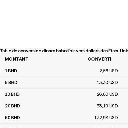
Table de conversion dinars bahreïnis vers dollars des États-Uni
MONTANT
CONVERTI
Table de conversion dinars bahreïnis vers dollars des États-Unis
1
BHD
2
,66
USD
5
BHD
13
,30
USD
10
BHD
26
,60
USD
20
BHD
53
,19
USD
50
BHD
132
,98
USD