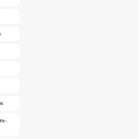
s
is
ats-