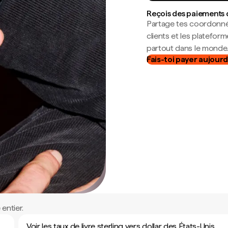
Reçois des paiements 
Partage tes coordonné
clients et les platefor
partout dans le monde
Fais-toi payer aujourd
entier.
Voir les taux de livre sterling vers dollar des États-Unis