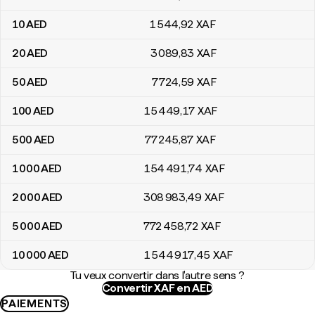
10
AED
1 544
,92
XAF
20
AED
3 089
,83
XAF
50
AED
7 724
,59
XAF
100
AED
15 449
,17
XAF
500
AED
77 245
,87
XAF
1 000
AED
154 491
,74
XAF
2 000
AED
308 983
,49
XAF
5 000
AED
772 458
,72
XAF
10 000
AED
1 544 917
,45
XAF
Tu veux convertir dans l'autre sens ?
Convertir XAF en AED
PAIEMENTS