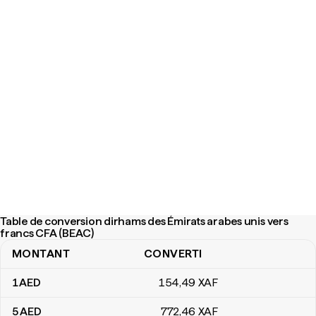
Table de conversion dirhams des Émirats arabes unis vers
francs CFA (BEAC)
MONTANT
CONVERTI
Table de conversion dirhams des Émirats arabes unis vers franc
1
AED
154
,49
XAF
5
AED
772
,46
XAF