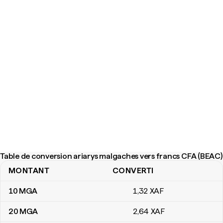
Table de conversion ariarys malgaches vers francs CFA (BEAC)
MONTANT
CONVERTI
Table de conversion ariarys malgaches vers francs CFA (BEAC)
10
MGA
1
,32
XAF
20
MGA
2
,64
XAF