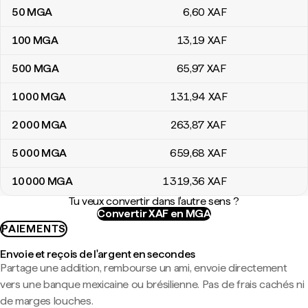
50
MGA
6
,60
XAF
100
MGA
13
,19
XAF
500
MGA
65
,97
XAF
1 000
MGA
131
,94
XAF
2 000
MGA
263
,87
XAF
5 000
MGA
659
,68
XAF
10 000
MGA
1 319
,36
XAF
Tu veux convertir dans l'autre sens ?
Convertir XAF en MGA
PAIEMENTS
Envoie et reçois de l'argent en secondes
Partage une addition, rembourse un ami, envoie directement
vers une banque mexicaine ou brésilienne. Pas de frais cachés ni
de marges louches.