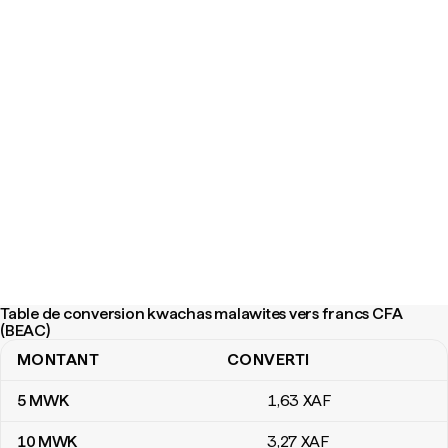
Table de conversion kwachas malawites vers francs CFA
(BEAC)
MONTANT
CONVERTI
Table de conversion kwachas malawites vers francs CFA (BEAC)
5
MWK
1
,63
XAF
10
MWK
3
,27
XAF