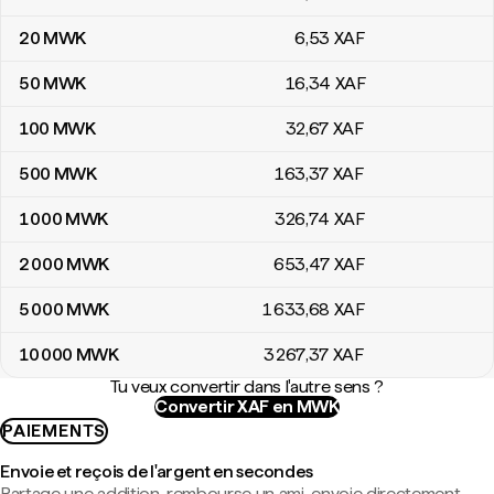
20
MWK
6
,53
XAF
50
MWK
16
,34
XAF
100
MWK
32
,67
XAF
500
MWK
163
,37
XAF
1 000
MWK
326
,74
XAF
2 000
MWK
653
,47
XAF
5 000
MWK
1 633
,68
XAF
10 000
MWK
3 267
,37
XAF
Tu veux convertir dans l'autre sens ?
Convertir XAF en MWK
PAIEMENTS
Envoie et reçois de l'argent en secondes
Partage une addition, rembourse un ami, envoie directement