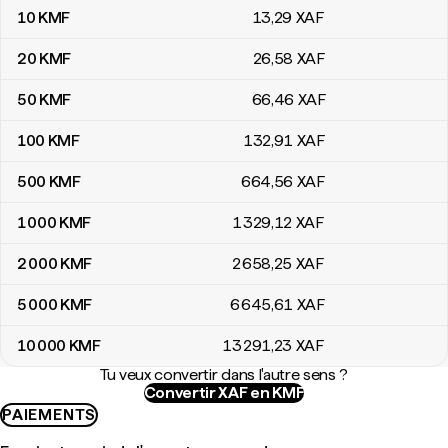
10
KMF
13
,29
XAF
20
KMF
26
,58
XAF
50
KMF
66
,46
XAF
100
KMF
132
,91
XAF
500
KMF
664
,56
XAF
1 000
KMF
1 329
,12
XAF
2 000
KMF
2 658
,25
XAF
5 000
KMF
6 645
,61
XAF
10 000
KMF
13 291
,23
XAF
Tu veux convertir dans l'autre sens ?
Convertir XAF en KMF
PAIEMENTS