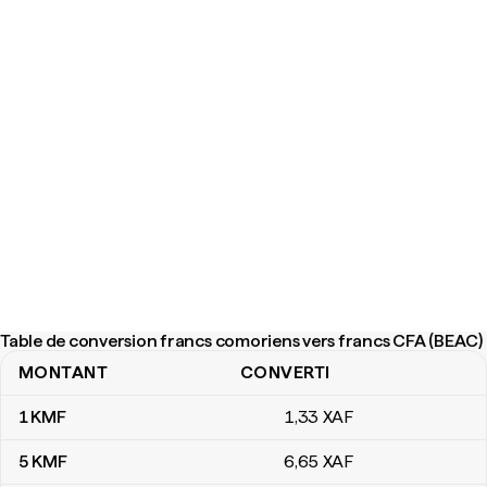
Table de conversion francs comoriens vers francs CFA (BEAC)
MONTANT
CONVERTI
Table de conversion francs comoriens vers francs CFA (BEAC)
1
KMF
1
,33
XAF
5
KMF
6
,65
XAF