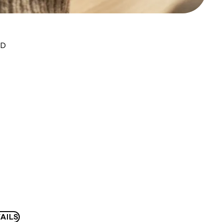
UD
AILS