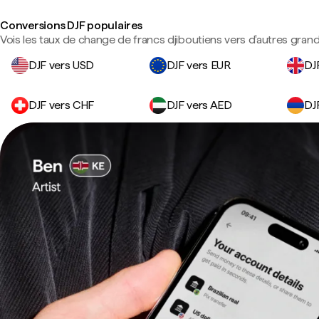
Conversions DJF populaires
Vois les taux de change de francs djiboutiens vers d'autres gran
DJF vers USD
DJF vers EUR
DJ
DJF vers CHF
DJF vers AED
DJ