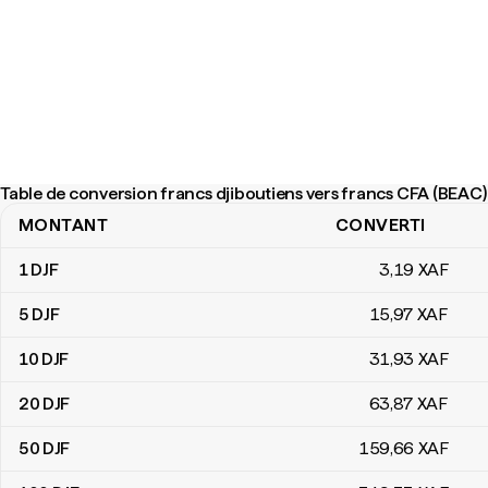
Table de conversion francs djiboutiens vers francs CFA (BEAC)
MONTANT
CONVERTI
Table de conversion francs djiboutiens vers francs CFA (BEAC)
1
DJF
3
,19
XAF
5
DJF
15
,97
XAF
10
DJF
31
,93
XAF
20
DJF
63
,87
XAF
50
DJF
159
,66
XAF