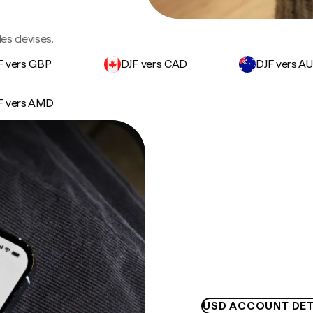
des devises.
F vers GBP
DJF vers CAD
DJF vers A
F vers AMD
USD ACCOUNT DET