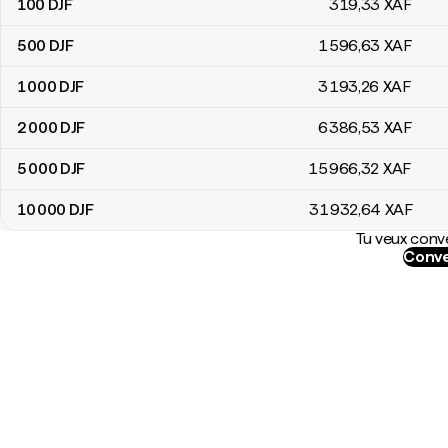
100
DJF
319
,33
XAF
500
DJF
1 596
,63
XAF
1 000
DJF
3 193
,26
XAF
2 000
DJF
6 386
,53
XAF
5 000
DJF
15 966
,32
XAF
10 000
DJF
31 932
,64
XAF
Tu veux conve
Conve