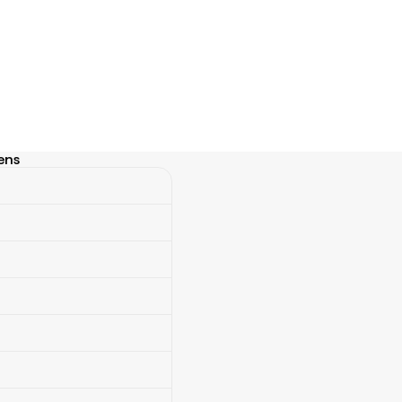
ens
ns