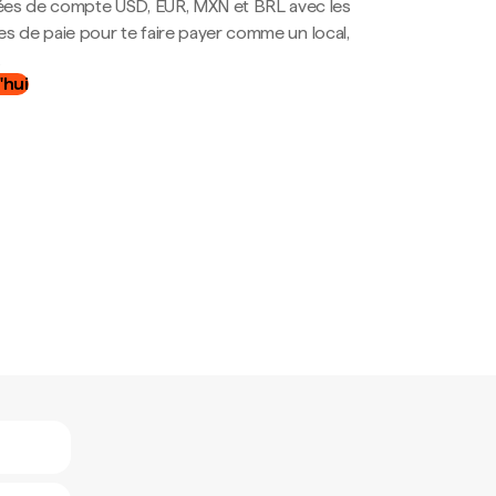
es de compte USD, EUR, MXN et BRL avec les
mes de paie pour te faire payer comme un local,
.
'hui