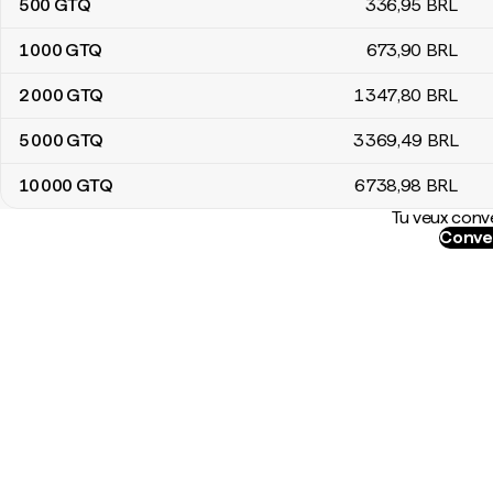
500
GTQ
336
,95
BRL
1 000
GTQ
673
,90
BRL
2 000
GTQ
1 347
,80
BRL
5 000
GTQ
3 369
,49
BRL
10 000
GTQ
6 738
,98
BRL
Tu veux conve
Conver