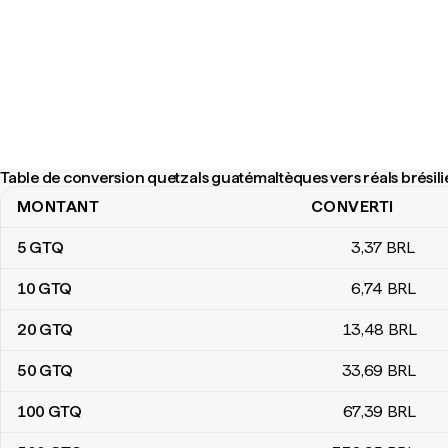
Table de conversion quetzals guatémaltèques vers réals brésili
MONTANT
CONVERTI
Table de conversion quetzals guatémaltèques vers réals brésilie
5
GTQ
3
,37
BRL
10
GTQ
6
,74
BRL
20
GTQ
13
,48
BRL
50
GTQ
33
,69
BRL
100
GTQ
67
,39
BRL