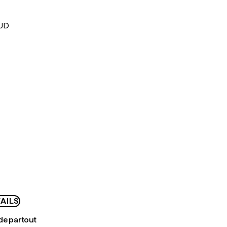
AUD
AILS
de partout