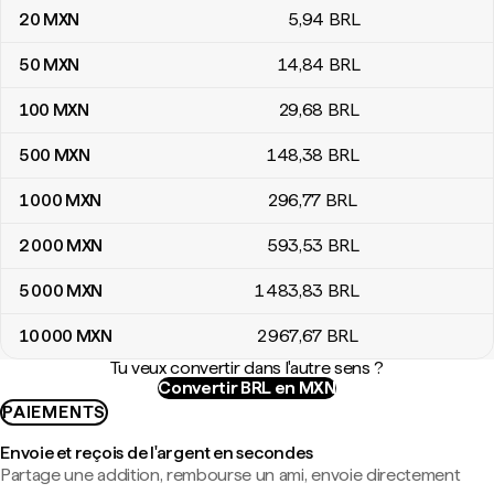
20
MXN
5
,94
BRL
50
MXN
14
,84
BRL
100
MXN
29
,68
BRL
500
MXN
148
,38
BRL
1 000
MXN
296
,77
BRL
2 000
MXN
593
,53
BRL
5 000
MXN
1 483
,83
BRL
10 000
MXN
2 967
,67
BRL
Tu veux convertir dans l'autre sens ?
Convertir BRL en MXN
PAIEMENTS
Envoie et reçois de l'argent en secondes
Partage une addition, rembourse un ami, envoie directement