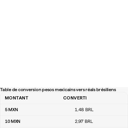
Table de conversion pesos mexicains vers réals brésiliens
MONTANT
CONVERTI
Table de conversion pesos mexicains vers réals brésiliens
5
MXN
1
,48
BRL
10
MXN
2
,97
BRL