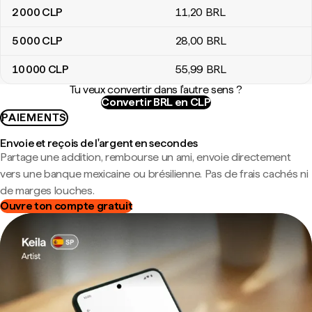
2 000
CLP
11
,20
BRL
5 000
CLP
28
,00
BRL
10 000
CLP
55
,99
BRL
Tu veux convertir dans l'autre sens ?
Convertir BRL en CLP
PAIEMENTS
Envoie et reçois de l'argent en secondes
Partage une addition, rembourse un ami, envoie directement
vers une banque mexicaine ou brésilienne. Pas de frais cachés ni
de marges louches.
Ouvre ton compte gratuit