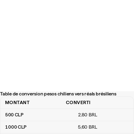
Table de conversion pesos chiliens vers réals brésiliens
MONTANT
CONVERTI
Table de conversion pesos chiliens vers réals brésiliens
500
CLP
2
,80
BRL
1 000
CLP
5
,60
BRL