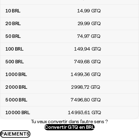
10
BRL
14
,99
GTQ
20
BRL
29
,99
GTQ
50
BRL
74
,97
GTQ
100
BRL
149
,94
GTQ
500
BRL
749
,68
GTQ
1 000
BRL
1 499
,36
GTQ
2 000
BRL
2 998
,72
GTQ
5 000
BRL
7 496
,80
GTQ
10 000
BRL
14 993
,61
GTQ
Tu veux convertir dans l'autre sens ?
Convertir GTQ en BRL
PAIEMENTS