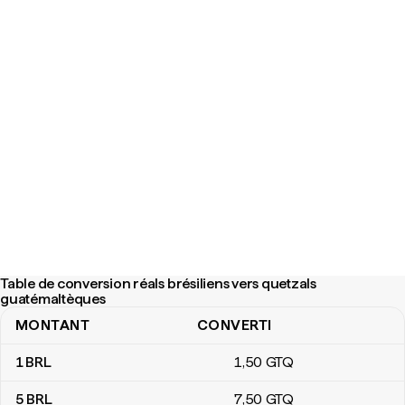
Table de conversion réals brésiliens vers quetzals
guatémaltèques
MONTANT
CONVERTI
Table de conversion réals brésiliens vers quetzals guatémaltèqu
1
BRL
1
,50
GTQ
5
BRL
7
,50
GTQ