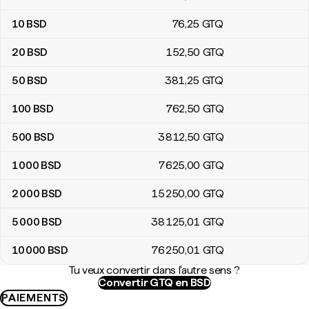
10
BSD
76
,25
GTQ
20
BSD
152
,50
GTQ
50
BSD
381
,25
GTQ
100
BSD
762
,50
GTQ
500
BSD
3 812
,50
GTQ
1 000
BSD
7 625
,00
GTQ
2 000
BSD
15 250
,00
GTQ
5 000
BSD
38 125
,01
GTQ
10 000
BSD
76 250
,01
GTQ
Tu veux convertir dans l'autre sens ?
Convertir GTQ en BSD
PAIEMENTS