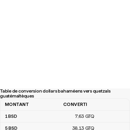
Table de conversion dollars bahaméens vers quetzals
guatémaltèques
MONTANT
CONVERTI
Table de conversion dollars bahaméens vers quetzals guatémalt
1
BSD
7
,63
GTQ
5
BSD
38
,13
GTQ