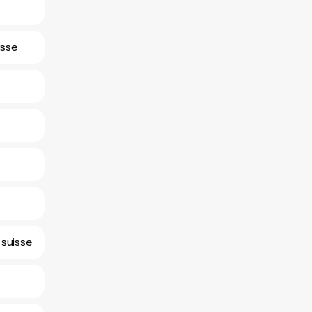
isse
 suisse