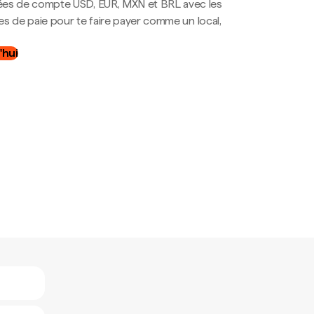
es de compte USD, EUR, MXN et BRL avec les
mes de paie pour te faire payer comme un local,
.
'hui