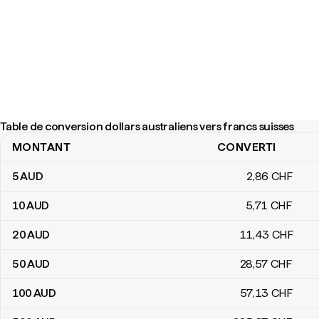
Table de conversion dollars australiens vers francs suisses
MONTANT
CONVERTI
Table de conversion dollars australiens vers francs suisses
5
AUD
2
,86
CHF
10
AUD
5
,71
CHF
20
AUD
11
,43
CHF
50
AUD
28
,57
CHF
100
AUD
57
,13
CHF