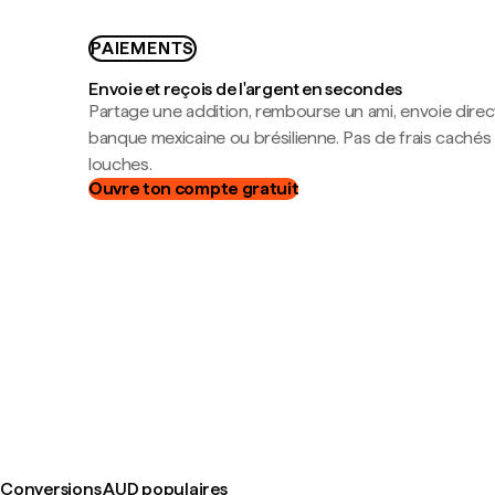
PAIEMENTS
Envoie et reçois de l'argent en secondes
Partage une addition, rembourse un ami, envoie dire
banque mexicaine ou brésilienne. Pas de frais cachés
louches.
Ouvre ton compte gratuit
Conversions AUD populaires