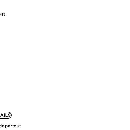
AED
AILS
de partout