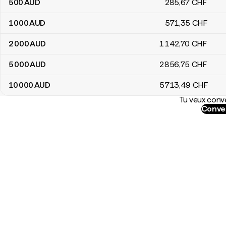
500
AUD
285
,67
CHF
1 000
AUD
571
,35
CHF
2 000
AUD
1 142
,70
CHF
5 000
AUD
2 856
,75
CHF
10 000
AUD
5 713
,49
CHF
Tu veux conve
Conver