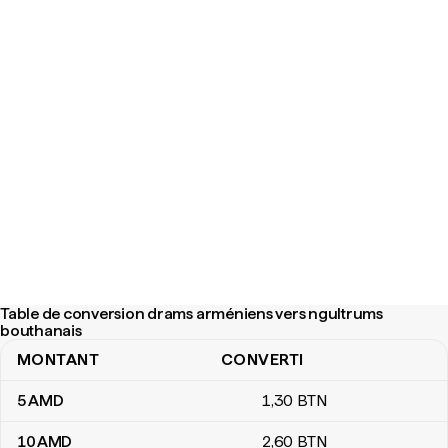
Table de conversion drams arméniens vers ngultrums
bouthanais
MONTANT
CONVERTI
Table de conversion drams arméniens vers ngultrums bouthanai
5
AMD
1
,30
BTN
10
AMD
2
,60
BTN