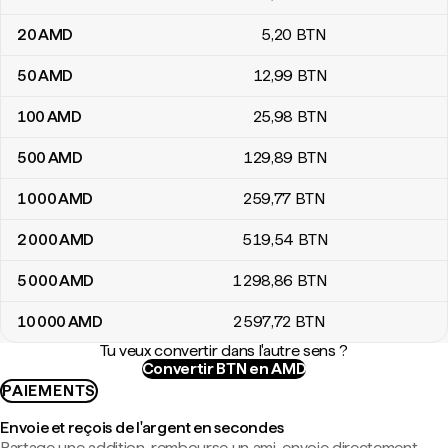
20
AMD
5
,20
BTN
50
AMD
12
,99
BTN
100
AMD
25
,98
BTN
500
AMD
129
,89
BTN
1 000
AMD
259
,77
BTN
2 000
AMD
519
,54
BTN
5 000
AMD
1 298
,86
BTN
10 000
AMD
2 597
,72
BTN
Tu veux convertir dans l'autre sens ?
Convertir BTN en AMD
PAIEMENTS
Envoie et reçois de l'argent en secondes
Partage une addition, rembourse un ami, envoie directement