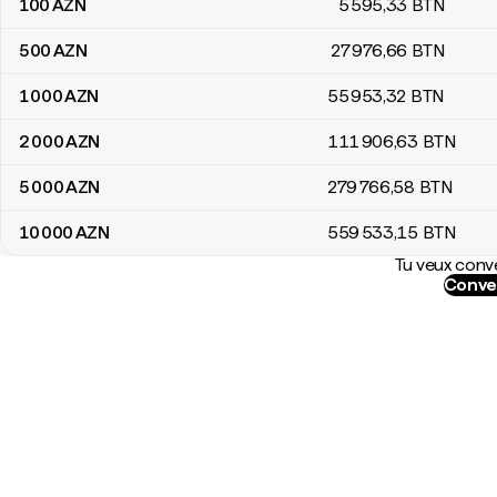
100
AZN
5 595
,33
BTN
500
AZN
27 976
,66
BTN
1 000
AZN
55 953
,32
BTN
2 000
AZN
111 906
,63
BTN
5 000
AZN
279 766
,58
BTN
10 000
AZN
559 533
,15
BTN
Tu veux conve
Conver