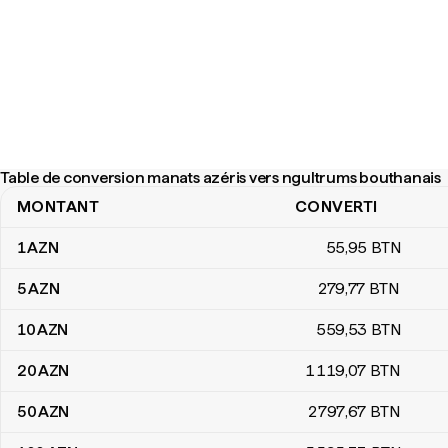
Table de conversion manats azéris vers ngultrums bouthanais
MONTANT
CONVERTI
Table de conversion manats azéris vers ngultrums bouthanais
1
AZN
55
,95
BTN
5
AZN
279
,77
BTN
10
AZN
559
,53
BTN
20
AZN
1 119
,07
BTN
50
AZN
2 797
,67
BTN