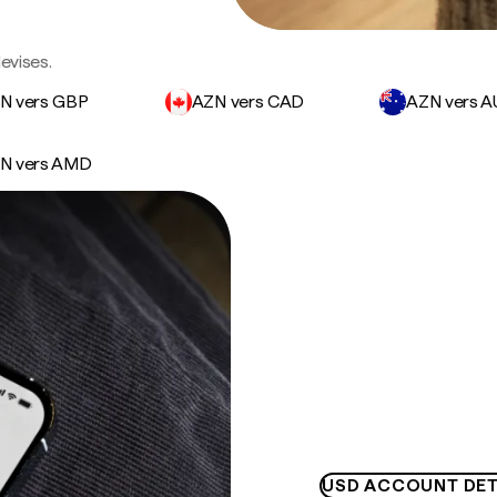
evises.
N vers GBP
AZN vers CAD
AZN vers 
N vers AMD
USD ACCOUNT DET