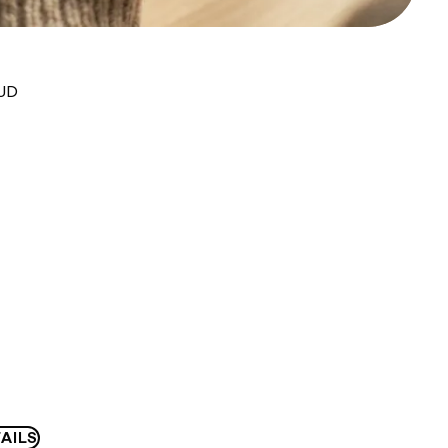
AUD
AILS